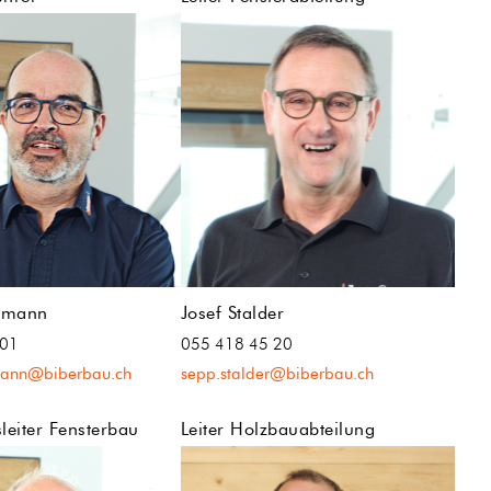
ttmann
Josef Stalder
 01
055 418 45 20
tmann@biberbau.ch
sepp.stalder@biberbau.ch
leiter Fensterbau
Leiter Holzbauabteilung