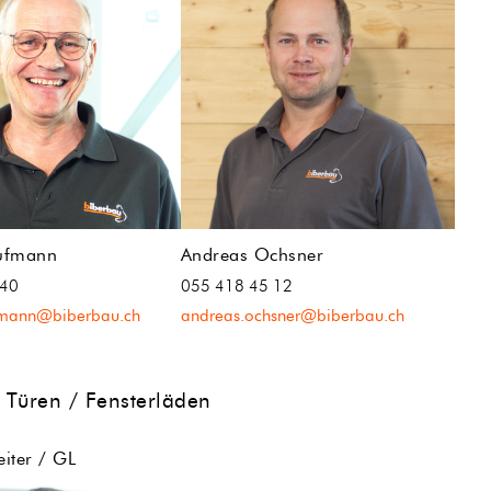
ufmann
Andreas Ochsner
 40
055 418 45 12
fmann@biberbau.ch
andreas.ochsner@biberbau.ch
 Türen / Fensterläden
eiter / GL