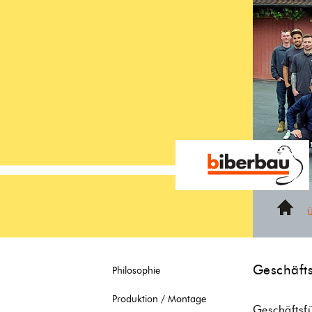
https://alu-jalousie.ch/ueberuns/team
Home
Geschäfts
Philosophie
Produktion / Montage
Geschäftsf