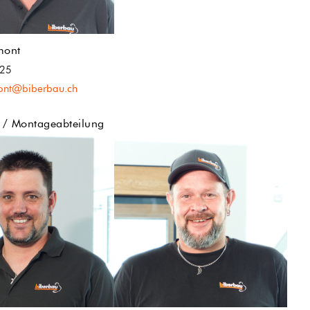
mont
 25
ont@biberbau.ch
n / Montageabteilung