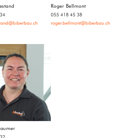
estand
Roger Bellmont
 34
055 418 45 38
stand@biberbau.ch
roger.bellmont@biberbau.ch
baumer
 32