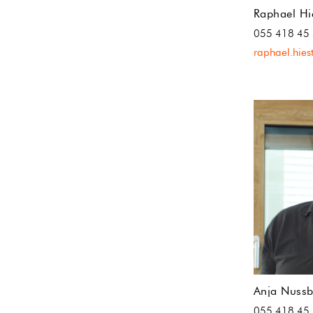
Raphael Hi
055 418 45
raphael.hie
Anja Nuss
055 418 45