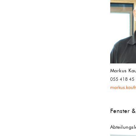
Markus Ka
055 418 45
markus.kau
Fenster &
Abteilungsl