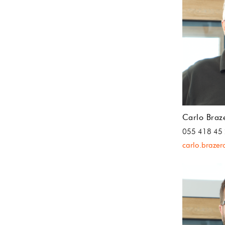
Carlo Braz
055 418 45
carlo.braze