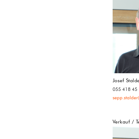
Josef Stald
055 418 45
sepp.stalde
Verkauf / T