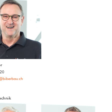
er
 20
r@biberbau.ch
echnik