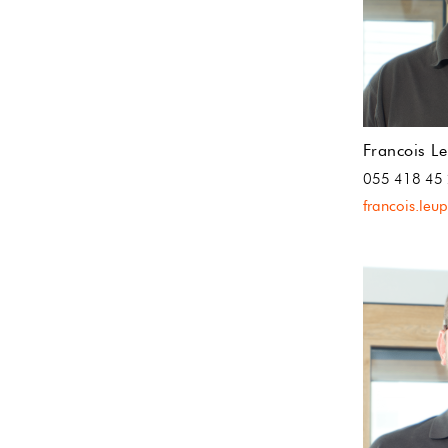
Francois Le
055 418 45
francois.leu