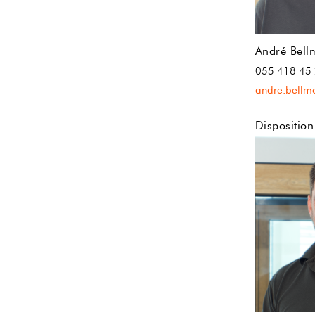
André Bell
055 418 45
andre.bellm
Dispositio